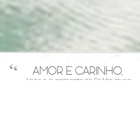
AMOR E CARINHO,
Após o surgimento de Dr. Mauro na
vida do meu Lucky, ele se tornou outro
cachorro. Seu problema ocular
solucionado e todos os outros
advindos da idade(15 anos)
carinhosamente cuidados.